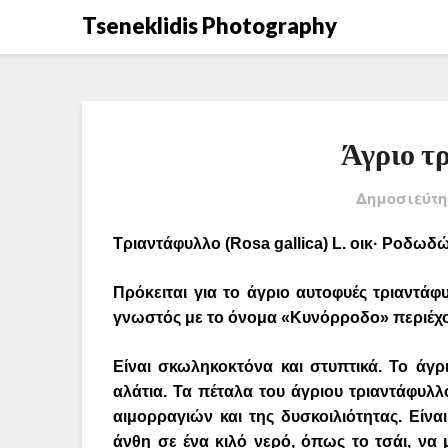
Μετάβαση
Tseneklidis Photography
στο
περιεχόμενο
Άγριο τ
Δημοσιεύτη
Τριαντάφυλλο (Rosa gallica) L. οικ· Ροδωδ
Πρόκειται για το άγριο αυτοφυές τριαντάφ
γνωστός με το όνομα «Κυνόρροδο» περιέχου
Είναι σκωληκοκτόνα και στυπτικά. Το άγρι
αλάτια. Τα πέταλα του άγριου τριαντάφυλλ
αιμορραγιών και της δυσκοιλιότητας. Είναι 
άνθη σε ένα κιλό νερό, όπως το τσάι, να 