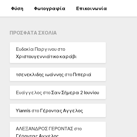
α
Φύση
Φωτογραφία
Επικοινωνία
ΠΡΌΣΦΑΤΑ ΣΧΌΛΙΑ
Ευδοκία Παργινου
στο
Χριστουγεννιάτικο καράβι
τσενεκλιδης ιωάννης
στο
Πιπεριά
Ευάγγελος
στο
Σαν Σήμερα 2 Ιουνίου
Yiannis
στο
Γέροντας Αγγελος
ΑΛΕΞΑΝΔΡΟΣ ΓΕΡΟΝΤΑΣ
στο
Γέροντας Αγγελος