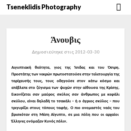
Μετάβαση
Tseneklidis Photography
στο
περιεχόμενο
Άνουβις
Δημοσιεύτηκε στις
2012-03-30
Αιγυπτιακή θεότητα, γιος της Ίσιδας και του Όσιρη.
Προστάτης των νεκρών πρωτοστατούσε στην τελετουργία της
ταρίχευσής τους,
τους οδηγούσε στον κάτω κόσμο και
επέβλεπε στο ζύγισμα των ψυχών στην αίθουσα της Κρίσης.
Εικονίζεται σαν μαύρος σκύλος σαν άνθρωπος με κεφάλι
σκύλου, είναι δηλαδή το τσακάλι – ή ο άγριος σκύλος – που
τριγυρίζει στους τόπους ταφής. Ο πιο ονομαστός ναός του
βρισκόταν στη Μέση Αίγυπτο, σε μια πόλη που οι αρχαίοι
Έλληνες ονόμαζαν Κυνός πόλιν.