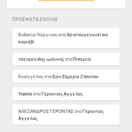
ΠΡΌΣΦΑΤΑ ΣΧΌΛΙΑ
Ευδοκία Παργινου
στο
Χριστουγεννιάτικο
καράβι
τσενεκλιδης ιωάννης
στο
Πιπεριά
Ευάγγελος
στο
Σαν Σήμερα 2 Ιουνίου
Yiannis
στο
Γέροντας Αγγελος
ΑΛΕΞΑΝΔΡΟΣ ΓΕΡΟΝΤΑΣ
στο
Γέροντας
Αγγελος