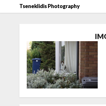
Μετάβαση
Tseneklidis Photography
στο
περιεχόμενο
IM