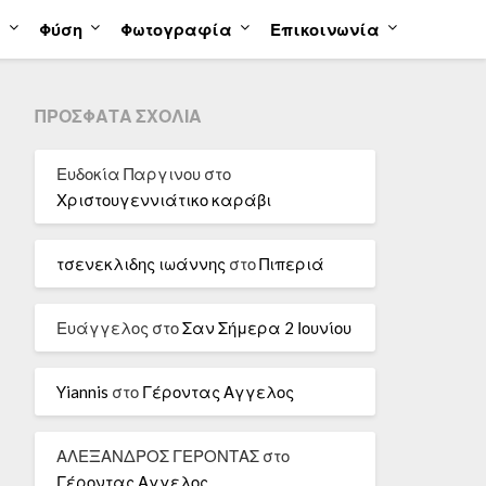
α
Φύση
Φωτογραφία
Επικοινωνία
ΠΡΌΣΦΑΤΑ ΣΧΌΛΙΑ
Ευδοκία Παργινου
στο
Χριστουγεννιάτικο καράβι
τσενεκλιδης ιωάννης
στο
Πιπεριά
Ευάγγελος
στο
Σαν Σήμερα 2 Ιουνίου
Yiannis
στο
Γέροντας Αγγελος
ΑΛΕΞΑΝΔΡΟΣ ΓΕΡΟΝΤΑΣ
στο
Γέροντας Αγγελος