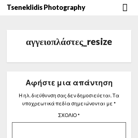
Μετάβαση
Tseneklidis Photography
στο
περιεχόμενο
αγγειοπλάστες_resize
Αφήστε μια απάντηση
Η ηλ. διεύθυνση σας δεν δημοσιεύεται.
Τα
υποχρεωτικά πεδία σημειώνονται με
*
ΣΧΌΛΙΟ
*