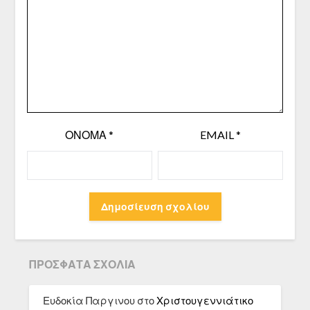
ΌΝΟΜΑ
*
EMAIL
*
ΠΡΌΣΦΑΤΑ ΣΧΌΛΙΑ
Ευδοκία Παργινου
στο
Χριστουγεννιάτικο