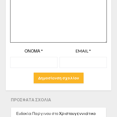
ΌΝΟΜΑ
*
EMAIL
*
ΠΡΌΣΦΑΤΑ ΣΧΌΛΙΑ
Ευδοκία Παργινου
στο
Χριστουγεννιάτικο