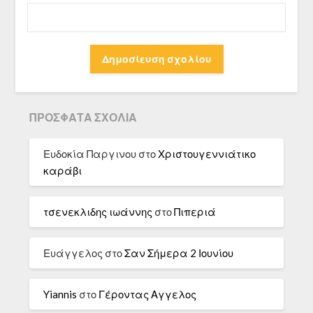
ΠΡΌΣΦΑΤΑ ΣΧΌΛΙΑ
Ευδοκία Παργινου
στο
Χριστουγεννιάτικο
καράβι
τσενεκλιδης ιωάννης
στο
Πιπεριά
Ευάγγελος
στο
Σαν Σήμερα 2 Ιουνίου
Yiannis
στο
Γέροντας Αγγελος