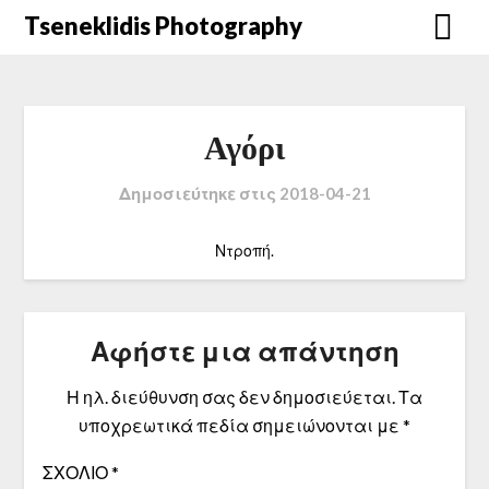
Μετάβαση
Tseneklidis Photography
στο
περιεχόμενο
Αγόρι
Δημοσιεύτηκε στις
2018-04-21
Ντροπή.
Αφήστε μια απάντηση
Η ηλ. διεύθυνση σας δεν δημοσιεύεται.
Τα
υποχρεωτικά πεδία σημειώνονται με
*
ΣΧΌΛΙΟ
*