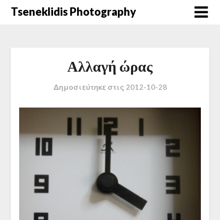
Μετάβαση
Tseneklidis Photography
στο
περιεχόμενο
Αλλαγή ώρας
Δημοσιεύτηκε στις
2012-10-28