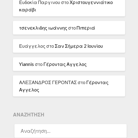
Ευδοκία Παργινου
στο
Χριστουγεννιάτικο
καράβι
τσενεκλιδης ιωάννης
στο
Πιπεριά
Ευάγγελος
στο
Σαν Σήμερα 2 Ιουνίου
Yiannis
στο
Γέροντας Αγγελος
ΑΛΕΞΑΝΔΡΟΣ ΓΕΡΟΝΤΑΣ
στο
Γέροντας
Αγγελος
ΑΝΑΖΉΤΗΣΗ
ΑΝΑΖΉΤΗΣΗ
ΓΙΑ: