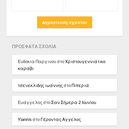
ΠΡΌΣΦΑΤΑ ΣΧΌΛΙΑ
Ευδοκία Παργινου
στο
Χριστουγεννιάτικο
καράβι
τσενεκλιδης ιωάννης
στο
Πιπεριά
Ευάγγελος
στο
Σαν Σήμερα 2 Ιουνίου
Yiannis
στο
Γέροντας Αγγελος