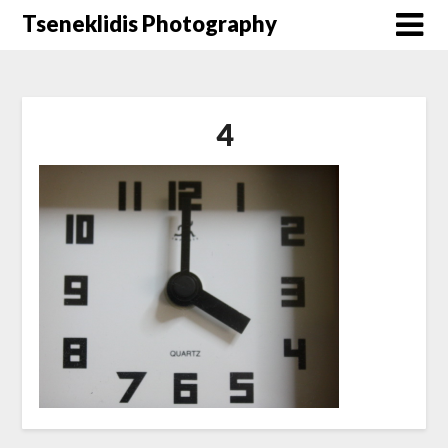
Μετάβαση
Tseneklidis Photography
στο
περιεχόμενο
4