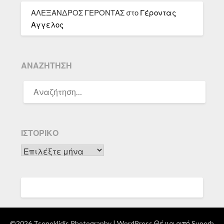
ΑΛΕΞΑΝΔΡΟΣ ΓΕΡΟΝΤΑΣ
στο
Γέροντας
Αγγελος
ΑΝΑΖΉΤΗΣΗ
ΑΝΑΖΉΤΗΣΗ
ΓΙΑ:
ΙΣΤΟΡΙΚΌ
Ιστορικό
©2026 Tseneklidis Photography
| WordPress Θέμα από
Superb