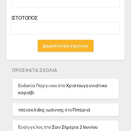
ΙΣΤΌΤΟΠΟΣ
ΠΡΌΣΦΑΤΑ ΣΧΌΛΙΑ
Ευδοκία Παργινου
στο
Χριστουγεννιάτικο
καράβι
τσενεκλιδης ιωάννης
στο
Πιπεριά
Ευάγγελος
στο
Σαν Σήμερα 2 Ιουνίου