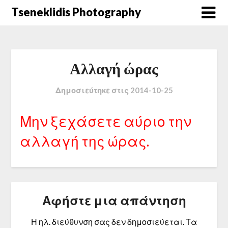
Μετάβαση
Tseneklidis Photography
στο
περιεχόμενο
Αλλαγή ώρας
Δημοσιεύτηκε στις
2014-10-25
Μην ξεχάσετε αύριο την
αλλαγή της ώρας.
Αφήστε μια απάντηση
Η ηλ. διεύθυνση σας δεν δημοσιεύεται.
Τα