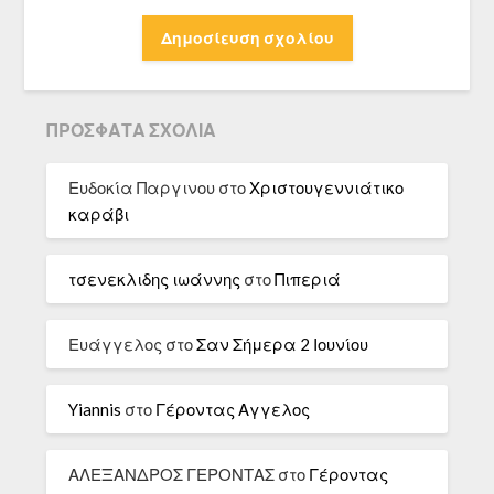
ΠΡΌΣΦΑΤΑ ΣΧΌΛΙΑ
Ευδοκία Παργινου
στο
Χριστουγεννιάτικο
καράβι
τσενεκλιδης ιωάννης
στο
Πιπεριά
Ευάγγελος
στο
Σαν Σήμερα 2 Ιουνίου
Yiannis
στο
Γέροντας Αγγελος
ΑΛΕΞΑΝΔΡΟΣ ΓΕΡΟΝΤΑΣ
στο
Γέροντας