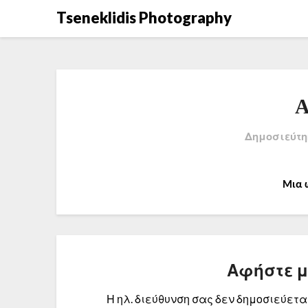
Μετάβαση
Tseneklidis Photography
στο
περιεχόμενο
Α
Δημοσιεύτη
Μια 
Αφήστε 
Η ηλ. διεύθυνση σας δεν δημοσιεύεται