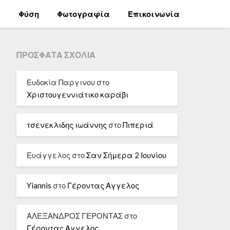
α
Φύση
Φωτογραφία
Επικοινωνία
ΠΡΌΣΦΑΤΑ ΣΧΌΛΙΑ
Ευδοκία Παργινου
στο
Χριστουγεννιάτικο καράβι
τσενεκλιδης ιωάννης
στο
Πιπεριά
Ευάγγελος
στο
Σαν Σήμερα 2 Ιουνίου
Yiannis
στο
Γέροντας Αγγελος
ΑΛΕΞΑΝΔΡΟΣ ΓΕΡΟΝΤΑΣ
στο
Γέροντας Αγγελος