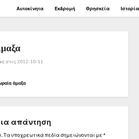
Αυτοκίνητα
Εκδρομή
Θρησκεία
Ιστορί
μαξα
κε στις
2012-10-11
ωραία άμαξα
μια απάντηση
.
Τα υποχρεωτικά πεδία σημειώνονται με
*