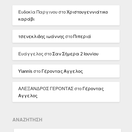
Ευδοκία Παργινου
στο
Χριστουγεννιάτικο
καράβι
τσενεκλιδης ιωάννης
στο
Πιπεριά
Ευάγγελος
στο
Σαν Σήμερα 2 Ιουνίου
Yiannis
στο
Γέροντας Αγγελος
ΑΛΕΞΑΝΔΡΟΣ ΓΕΡΟΝΤΑΣ
στο
Γέροντας
Αγγελος
ΑΝΑΖΉΤΗΣΗ
ΑΝΑΖΉΤΗΣΗ