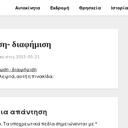
Αυτοκίνητα
Εκδρομή
Θρησκεία
Ιστορί
ση- διαφήμιση
κε στις
2015-05-21
λεφτά, αυτή η πινακίδα;
μια απάντηση
.
Τα υποχρεωτικά πεδία σημειώνονται με
*