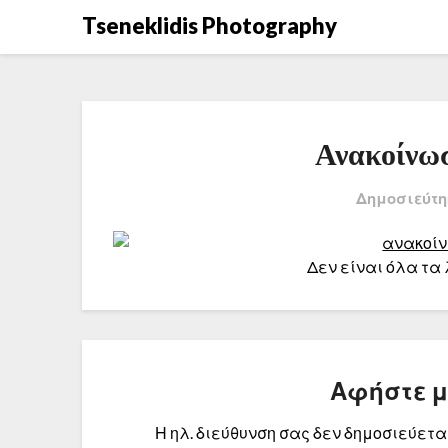
Μετάβαση
Tseneklidis Photography
στο
περιεχόμενο
Ανακοίνω
Δημοσιεύτη
Δεν είναι όλα τα 
Αφήστε 
Η ηλ. διεύθυνση σας δεν δημοσιεύεται