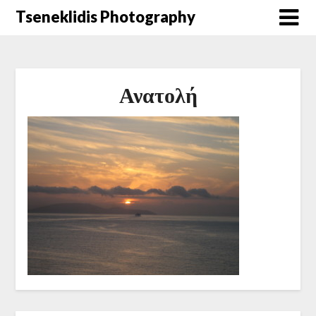
Μετάβαση
Tseneklidis Photography
στο
περιεχόμενο
Ανατολή