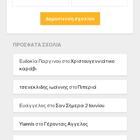
ΠΡΌΣΦΑΤΑ ΣΧΌΛΙΑ
Ευδοκία Παργινου
στο
Χριστουγεννιάτικο
καράβι
τσενεκλιδης ιωάννης
στο
Πιπεριά
Ευάγγελος
στο
Σαν Σήμερα 2 Ιουνίου
Yiannis
στο
Γέροντας Αγγελος