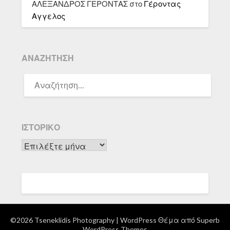
ΑΛΕΞΑΝΔΡΟΣ ΓΕΡΟΝΤΑΣ
στο
Γέροντας
Αγγελος
ΑΝΑΖΉΤΗΣΗ
ΑΝΑΖΉΤΗΣΗ
ΓΙΑ:
ΙΣΤΟΡΙΚΌ
Ιστορικό
©2026 Tseneklidis Photography
| WordPress Θέμα από
Superb
WordPress Themes