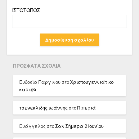
ΙΣΤΌΤΟΠΟΣ
ΠΡΌΣΦΑΤΑ ΣΧΌΛΙΑ
Ευδοκία Παργινου
στο
Χριστουγεννιάτικο
καράβι
τσενεκλιδης ιωάννης
στο
Πιπεριά
Ευάγγελος
στο
Σαν Σήμερα 2 Ιουνίου