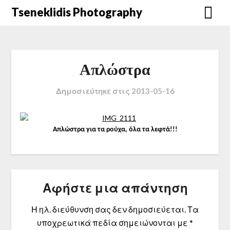
Μετάβαση
Tseneklidis Photography
στο
περιεχόμενο
Απλώστρα
Δημοσιεύτηκε στις
2013-05-16
Απλώστρα για τα ρούχα, όλα τα λεφτά!!!
Αφήστε μια απάντηση
Η ηλ. διεύθυνση σας δεν δημοσιεύεται.
Τα
υποχρεωτικά πεδία σημειώνονται με
*