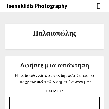
Μετάβαση
Tseneklidis Photography
στο
περιεχόμενο
Παλαιοπώλης
Αφήστε μια απάντηση
Η ηλ. διεύθυνση σας δεν δημοσιεύεται.
Τα
υποχρεωτικά πεδία σημειώνονται με
*
ΣΧΌΛΙΟ
*