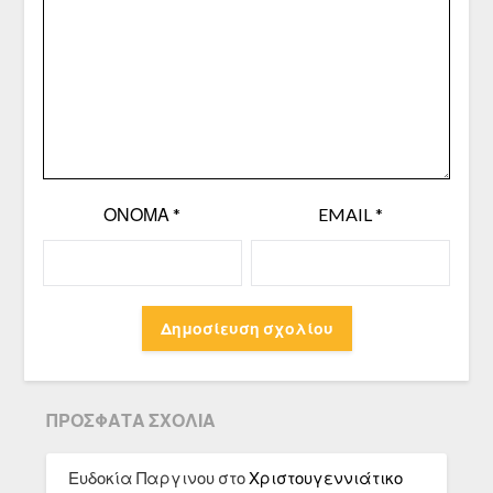
ΌΝΟΜΑ
*
EMAIL
*
ΠΡΌΣΦΑΤΑ ΣΧΌΛΙΑ
Ευδοκία Παργινου
στο
Χριστουγεννιάτικο