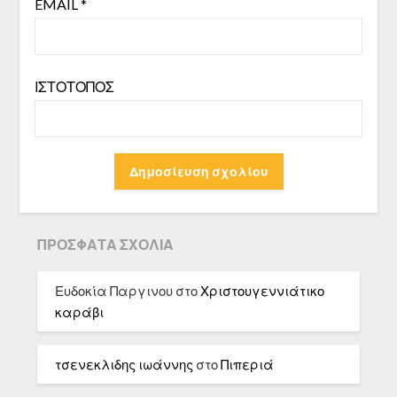
EMAIL
*
ΙΣΤΌΤΟΠΟΣ
ΠΡΌΣΦΑΤΑ ΣΧΌΛΙΑ
Ευδοκία Παργινου
στο
Χριστουγεννιάτικο
καράβι
τσενεκλιδης ιωάννης
στο
Πιπεριά