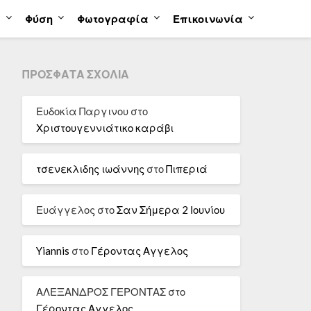
α
Φύση
Φωτογραφία
Επικοινωνία
ΠΡΌΣΦΑΤΑ ΣΧΌΛΙΑ
Ευδοκία Παργινου
στο
Χριστουγεννιάτικο καράβι
τσενεκλιδης ιωάννης
στο
Πιπεριά
Ευάγγελος
στο
Σαν Σήμερα 2 Ιουνίου
Yiannis
στο
Γέροντας Αγγελος
ΑΛΕΞΑΝΔΡΟΣ ΓΕΡΟΝΤΑΣ
στο
Γέροντας Αγγελος