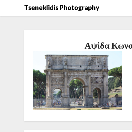
Μετάβαση
Tseneklidis Photography
στο
περιεχόμενο
Αψίδα Κωνσ