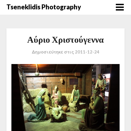
Μετάβαση
Tseneklidis Photography
στο
περιεχόμενο
Αύριο Χριστούγεννα
Δημοσιεύτηκε στις
2011-12-24