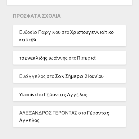
ΠΡΌΣΦΑΤΑ ΣΧΌΛΙΑ
Ευδοκία Παργινου
στο
Χριστουγεννιάτικο
καράβι
τσενεκλιδης ιωάννης
στο
Πιπεριά
Ευάγγελος
στο
Σαν Σήμερα 2 Ιουνίου
Yiannis
στο
Γέροντας Αγγελος
ΑΛΕΞΑΝΔΡΟΣ ΓΕΡΟΝΤΑΣ
στο
Γέροντας
Αγγελος