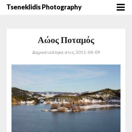
Μετάβαση
Tseneklidis Photography
στο
περιεχόμενο
Αώος Ποταμός
Δημοσιεύτηκε στις
2011-04-09