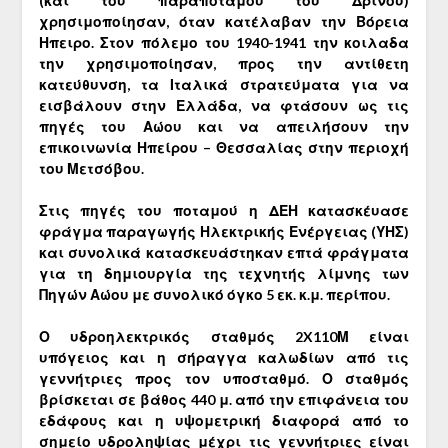
(και του παραπόταμου του Δρίνου)
χρησιμοποίησαν, όταν κατέλαβαν την Βόρεια
Ηπειρο. Στον πόλεμο του 1940-1941 την κοιλαδα
την χρησιμοποίησαν, προς την αντίθετη
κατεύθυνση, τα Ιταλικά στρατεύματα για να
εισβάλουν στην Ελλάδα, να φτάσουν ως τις
πηγές του Αώου και να απειλήσουν την
επικοινωνία Ηπείρου – Θεσσαλίας στην περιοχή
του Μετσόβου.
Στις πηγές του ποταμού η ΔΕΗ κατασκέυασε
φράγμα παραγωγής Ηλεκτρικής Ενέργειας (ΥΗΣ)
και συνολικά κατασκευάστηκαν επτά φράγματα
για τη δημιουργία της τεχνητής λίμνης των
Πηγών Αώου με συνολικό όγκο 5 εκ. κ.μ. περίπου.
Ο υδροηλεκτρικός σταθμός 2X110Μ είναι
υπόγειος και η σήραγγα καλωδίων από τις
γεννήτριες προς τον υποσταθμό. Ο σταθμός
βρίσκεται σε βάθος 440 μ. από την επιφάνεια του
εδάφους και η υψομετρική διαφορά από το
σημείο υδροληψίας μέχρι τις γεννήτριες είναι