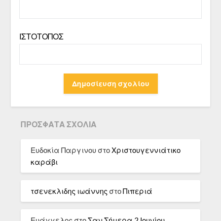
ΙΣΤΌΤΟΠΟΣ
ΠΡΌΣΦΑΤΑ ΣΧΌΛΙΑ
Ευδοκία Παργινου
στο
Χριστουγεννιάτικο
καράβι
τσενεκλιδης ιωάννης
στο
Πιπεριά
Ευάγγελος
στο
Σαν Σήμερα 2 Ιουνίου