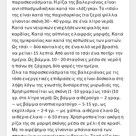
παρασκευάσματα. Η ρίζα της βαλεριάνας είναι
αντισπασμωδική και κατά του «λόξιγκα». Το «τσάι»
της είναι κατά της παχυσαρκίας (τα ξερά φύλλα
γίνονται σκόνη 30 – 40 γραμ. σε ένα λίτρο νερό).
Κατά των νευρικών ενοχλήσεων κεφα­λής και
καρδίας. Κατά της αϋπνίας ελαφράς μορφής. Κατά
της ημικρα­νίας και κατά της κοπώσεως των ματιών.
Ως τσάι — δύο κουταλιές σε ένα κιλό νερό βραστό,
να μείνει 15 λεπτά. Από αυτό το τσάι ένα ποτήρι την
ημέρα. Ως βάμμα. 10 – 20 σταγόνες μέσα σε νερό ή
η πάνω σε ζάχαρη, δύο φορές την ημέρα.
Όλα τα παρασκευάσματα της βαλεριάνας με τις
τόσο ευεργετικές επιδράσεις της είναι δύσκολα στη
λήψη λόγω της γνωστής δυσάρεστης μυρω­διάς της.
Χρησιμοποιείται ως σκόνη (1 -10 γραμ.) ως τσάι (10
γρ. στο λίτρο νερό). Ως βάμμα αιθέρούχο — 2 γραμ.
— ως βάμμα οινοπνευματούχο — 5-15 γρ., ως
εκχύλισμα — 2-4 γρ. — με χάπια. αιθέριο έλαιο Ως
αιθέριο έλαιο — 6-10 σταγ. Χρησιμοποιείται ακόμη η
ρίζα της σε μορφή σκόνης μέσα σε μέλι ή σε κρασί.
Με το αφέψημα της γίνονται μπάνια κατά των
σπασμών των νεογέννητων βρεφών. Ξερή ρίζα του