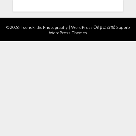
©2026 Tseneklidis Photography
| WordPress Θέμα από
Superb
WordPress Themes