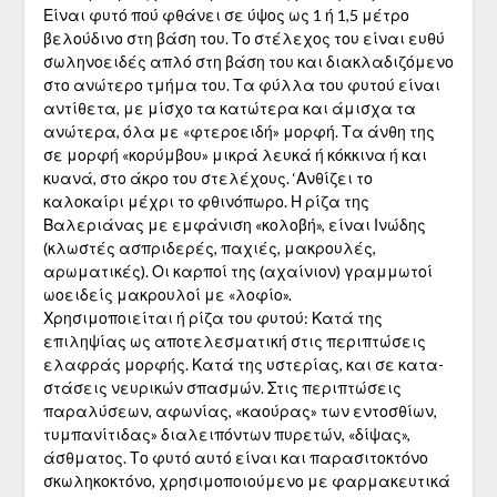
Είναι φυτό πού φθάνει σε ύψος ως 1 ή 1,5 μέτρο
βελούδινο στη βάση του. Το στέλεχος του είναι ευθύ
σωληνοειδές απλό στη βάση του και διακλαδιζόμενο
στο ανώτερο τμήμα του. Τα φύλλα του φυτού είναι
αντίθετα, με μί­σχο τα κατώτερα και άμισχα τα
ανώτερα, όλα με «φτεροειδή» μορφή. Τα άνθη της
σε μορφή «κορύμβου» μικρά λευκά ή κόκκινα ή και
κυανά, στο άκρο του στελέχους. ‘Ανθίζει το
καλοκαίρι μέχρι το φθινόπωρο. Η ρίζα της
Βαλεριάνας με εμφάνιση «κολοβή», είναι Ινώδης
(κλωστές ασπριδερές, παχιές, μακρουλές,
αρωματικές). Οι καρποί της (αχαίνιον) γραμμωτοί
ωοειδείς μακρουλοί με «λοφίο».
Χρησιμοποιείται ή ρίζα του φυτού: Κατά της
επιληψίας ως αποτελεσματική στις περιπτώσεις
ελαφράς μορφής. Κατά της υστερίας, και σε κατα­
στάσεις νευρικών σπασμών. Στις περιπτώσεις
παραλύσεων, αφωνίας, «καούρας» των εντοσθίων,
τυμπανίτιδας» διαλειπόντων πυρετών, «δίψας»,
άσθμα­τος. Το φυτό αυτό είναι και παρασιτοκτόνο
σκωληκοκτόνο, χρησιμοποιού­μενο με φαρμακευτικά