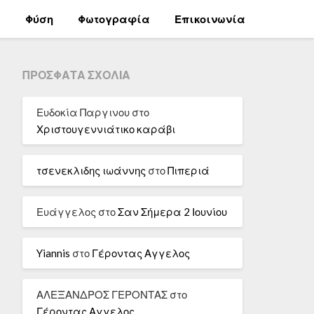
α
Φύση
Φωτογραφία
Επικοινωνία
ΠΡΌΣΦΑΤΑ ΣΧΌΛΙΑ
Ευδοκία Παργινου
στο
Χριστουγεννιάτικο καράβι
τσενεκλιδης ιωάννης
στο
Πιπεριά
Ευάγγελος
στο
Σαν Σήμερα 2 Ιουνίου
Yiannis
στο
Γέροντας Αγγελος
ΑΛΕΞΑΝΔΡΟΣ ΓΕΡΟΝΤΑΣ
στο
Γέροντας Αγγελος