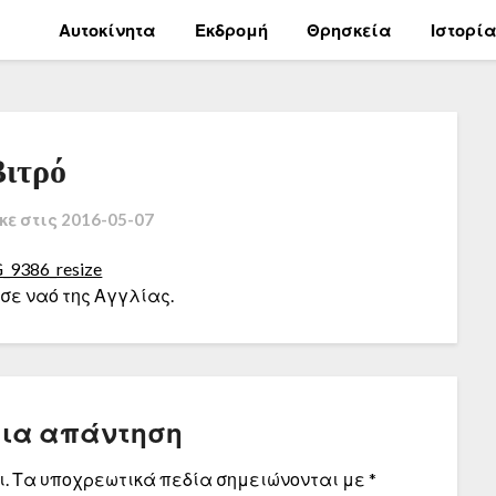
Αυτοκίνητα
Εκδρομή
Θρησκεία
Ιστορί
Βιτρό
κε στις
2016-05-07
ε ναό της Αγγλίας.
μια απάντηση
.
Τα υποχρεωτικά πεδία σημειώνονται με
*