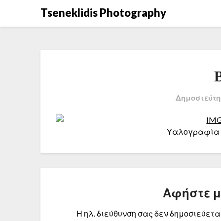
Μετάβαση
Tseneklidis Photography
στο
περιεχόμενο
Δημοσιεύτη
Υαλογραφία σ
Αφήστε 
Η ηλ. διεύθυνση σας δεν δημοσιεύεται