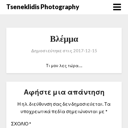
Μετάβαση
Tseneklidis Photography
στο
περιεχόμενο
Βλέμμα
Δημοσιεύτηκε στις
2017-12-15
Τι μου λες τώρα….
Αφήστε μια απάντηση
Η ηλ. διεύθυνση σας δεν δημοσιεύεται.
Τα
υποχρεωτικά πεδία σημειώνονται με
*
ΣΧΌΛΙΟ
*