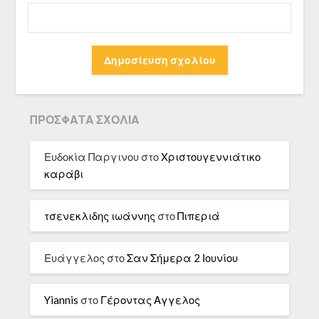
ΠΡΌΣΦΑΤΑ ΣΧΌΛΙΑ
Ευδοκία Παργινου
στο
Χριστουγεννιάτικο
καράβι
τσενεκλιδης ιωάννης
στο
Πιπεριά
Ευάγγελος
στο
Σαν Σήμερα 2 Ιουνίου
Yiannis
στο
Γέροντας Αγγελος