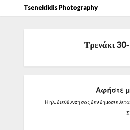
Μετάβαση
Tseneklidis Photography
στο
περιεχόμενο
Τρενάκι 30
Αφήστε 
Η ηλ. διεύθυνση σας δεν δημοσιεύεται
Σ