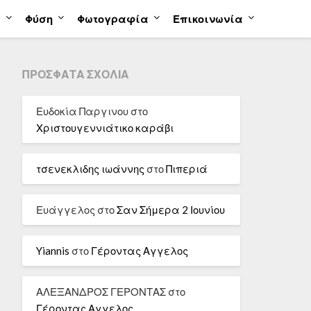
α
Φύση
Φωτογραφία
Επικοινωνία
ΠΡΌΣΦΑΤΑ ΣΧΌΛΙΑ
Ευδοκία Παργινου
στο
Χριστουγεννιάτικο καράβι
τσενεκλιδης ιωάννης
στο
Πιπεριά
Ευάγγελος
στο
Σαν Σήμερα 2 Ιουνίου
Yiannis
στο
Γέροντας Αγγελος
ΑΛΕΞΑΝΔΡΟΣ ΓΕΡΟΝΤΑΣ
στο
Γέροντας Αγγελος