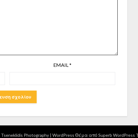
EMAIL
*
Tseneklidis Photography
| WordPress Θέμα από
Superb WordPress 