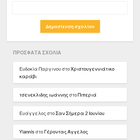
ΠΡΌΣΦΑΤΑ ΣΧΌΛΙΑ
Ευδοκία Παργινου
στο
Χριστουγεννιάτικο
καράβι
τσενεκλιδης ιωάννης
στο
Πιπεριά
Ευάγγελος
στο
Σαν Σήμερα 2 Ιουνίου
Yiannis
στο
Γέροντας Αγγελος