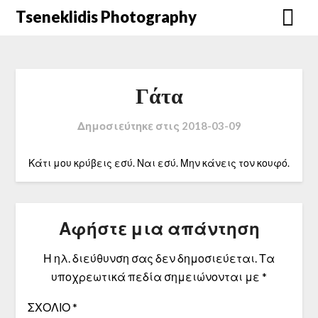
Μετάβαση
Tseneklidis Photography
στο
περιεχόμενο
Γάτα
Δημοσιεύτηκε στις
2018-03-09
Κάτι μου κρύβεις εσύ. Ναι εσύ. Μην κάνεις τον κουφό.
Αφήστε μια απάντηση
Η ηλ. διεύθυνση σας δεν δημοσιεύεται.
Τα
υποχρεωτικά πεδία σημειώνονται με
*
ΣΧΌΛΙΟ
*