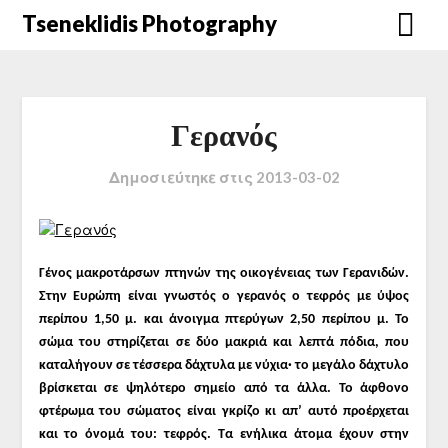
Μετάβαση
Tseneklidis Photography
στο
περιεχόμενο
Γερανός
Δημοσιεύτηκε στις
2013-03-02
Γένος μακροτάρσων πτηνών της οικογένειας των Γερανιδών.
Στην Ευρώπη είναι γνωστός ο γερανός ο τεφρός με ύψος
περίπου 1,50 μ. και άνοιγμα πτερύγων 2,50 περίπου μ.
Το
σώμα του στηρίζεται σε δύο μακριά και λεπτά πόδια, που
καταλήγουν σε τέσσερα δάχτυλα με νύχια· το μεγάλο δάχτυλο
βρίσκεται σε ψηλότερο σημείο από τα άλλα. Το άφθονο
φτέρωμα του σώματος είναι γκρίζο κι απ’ αυτό προέρχεται
και το όνομά του: τεφρός. Τα ενήλικα άτομα έχουν στην