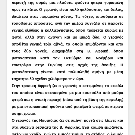
περιοχή της ουράς μια πλούσια φούντα φτερά γυρισμένη
προς τα κάτω. Ο γερανός είναι πολύ φιλύποπτος και δειλός,
ιδιαίτερα όταν παραμένει μόνος. Τις νύχτες αποσύρεται σε
τοποθεσίες απρόσιτες, ενώ την ημέρα συχνάζει σε περιοχές
γενικά ελώδεις ή καλλιεργήσιμες, όπου τρέφεται κυρίως με
φυτά, αλλά στην ανάγκη και με μικρά ζώα. Ο γερανός
αποθέτει γενικά τρία αβγά, τα οποία επωάζονται και από
τους δύο γονείς. Διαχειμάζει στη Β. Αφρική, όπου
μεταναστεύει κατά τον Οκτώβριο και Νοέμβριο και
επιστρέφει στην Ευρώπη στις αρχές της άνοιξης. Η
μετανάστευση γίνεται κατά πολυπληθή σμήνη με μέση
ταχύτητα 50 σχεδόν χιλιόμετρα την ώρα.
Στην τροπική Αφρική ζει ο γερανός ο εστεμμένος το κεφάλι
του οποίου είναι σκεπασμένο με μια κουκούλα από μαύρα
φτερά και η ινιακή περιοχή (πίσω από τη βάση της κεφαλής)
με μια εντυπωσιακή φούντα από μεταξωτά φτερά σε κίτρινο
ασημί χρώμα.
Ο γερανός της Νουμιδίας ζει σε σμήνη κοντά στις λίμνες και
στα υδάτινα ρεύματα της Β. Αφρικής. Έχει κομψή εμφάνιση,
φτέρωμα γκρίζο, ενώ το εμπρός τμήμα, το στήθος, ο λαιμός