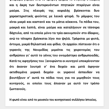
και η άκρη των δευτερευόντων πτητικών πτερύγων είναι
μαύρα. Στις πλευρές της κεφαλής βρίσκονται δυο
χαρακτηριστικές φούντες με λευκά φτερά. Το ράμφος του
είναι μικρό και καστανό και τα μάτια κόκκινα. Τα πόδια του,
μακριά και λεπτά, είναι μαύρα και καταλήγουν σε τέσσερα
δάχτυλα, από τα οποία μόνο τα τρία ακουμπούν στο έδαφος,
ενώ το τέταρτο βρίσκεται λίγο πιο ψηλά. Τρέφεται με φυτά,
έντομα, μικρά θηλαστικά και φίδια. Οι αρχαίοι πίστευαν ότι ο
γερανός της Νουμιδίας μιμείται τις χειρονομίες του
ανθρώπου γι’ αυτό το γένος του ονομάστηκε ανθρωποειδές.
Κατά τις αφηγήσεις του Ξενοφώντα οι κυνηγοί υποκρίνονταν
ότι έκαναν λουτρό σ’ ένα δοχείο και μετά άφηναν
εκτεθειμένα μερικά δοχεία· οι γερανοί έσπευδαν να
βουτήξουν σ’ αυτά τα πόδια τους για να μιμηθούν τους
κυνηγούς, οι οποίοι τους έπιαναν με αυτό τον τρόπο
ζωντανούς.
Η φωτό είναι από το μουσείο του κυνηγετικού συλλόγου Ιστιαίας.