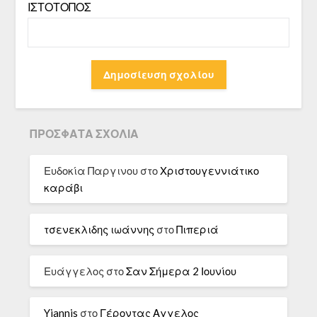
ΙΣΤΌΤΟΠΟΣ
ΠΡΌΣΦΑΤΑ ΣΧΌΛΙΑ
Ευδοκία Παργινου
στο
Χριστουγεννιάτικο
καράβι
τσενεκλιδης ιωάννης
στο
Πιπεριά
Ευάγγελος
στο
Σαν Σήμερα 2 Ιουνίου
Yiannis
στο
Γέροντας Αγγελος