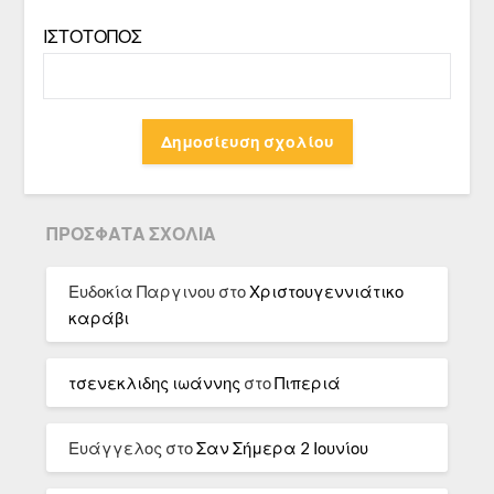
ΙΣΤΌΤΟΠΟΣ
ΠΡΌΣΦΑΤΑ ΣΧΌΛΙΑ
Ευδοκία Παργινου
στο
Χριστουγεννιάτικο
καράβι
τσενεκλιδης ιωάννης
στο
Πιπεριά
Ευάγγελος
στο
Σαν Σήμερα 2 Ιουνίου