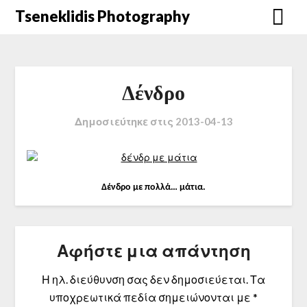
Μετάβαση
Tseneklidis Photography
στο
περιεχόμενο
Δένδρο
Δημοσιεύτηκε στις
2013-04-13
Δένδρο με πολλά… μάτια.
Αφήστε μια απάντηση
Η ηλ. διεύθυνση σας δεν δημοσιεύεται.
Τα
υποχρεωτικά πεδία σημειώνονται με
*