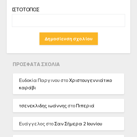
ΙΣΤΌΤΟΠΟΣ
ΠΡΌΣΦΑΤΑ ΣΧΌΛΙΑ
Ευδοκία Παργινου
στο
Χριστουγεννιάτικο
καράβι
τσενεκλιδης ιωάννης
στο
Πιπεριά
Ευάγγελος
στο
Σαν Σήμερα 2 Ιουνίου