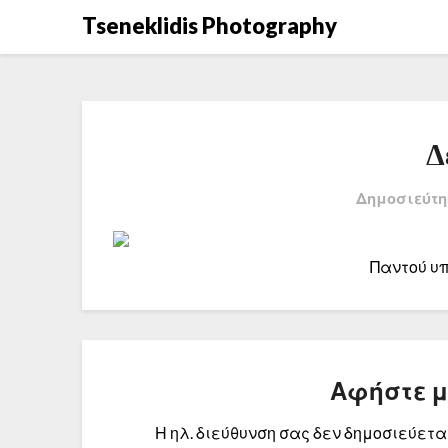
Μετάβαση
Tseneklidis Photography
στο
περιεχόμενο
Δ
Δημοσιεύτη
Παντού υ
Αφήστε 
Η ηλ. διεύθυνση σας δεν δημοσιεύεται