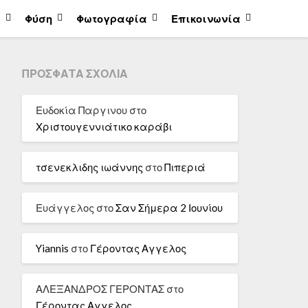
α
Φύση
Φωτογραφία
Επικοινωνία
ΠΡΌΣΦΑΤΑ ΣΧΌΛΙΑ
Ευδοκία Παργινου
στο
Χριστουγεννιάτικο καράβι
τσενεκλιδης ιωάννης
στο
Πιπεριά
Ευάγγελος
στο
Σαν Σήμερα 2 Ιουνίου
Yiannis
στο
Γέροντας Αγγελος
ΑΛΕΞΑΝΔΡΟΣ ΓΕΡΟΝΤΑΣ
στο
Γέροντας Αγγελος