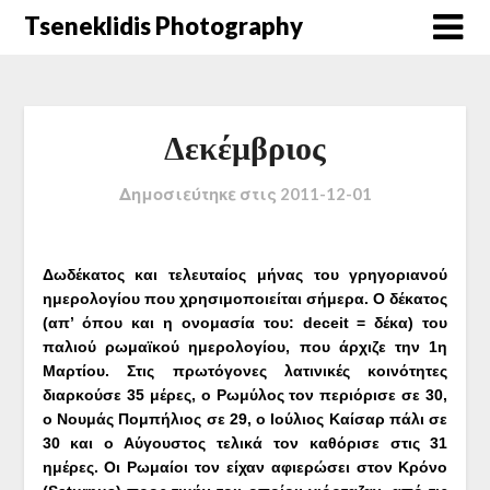
Μετάβαση
Tseneklidis Photography
στο
περιεχόμενο
Δεκέμβριος
Δημοσιεύτηκε στις
2011-12-01
Δωδέκατος και τελευταίος μήνας του γρηγοριανού
ημερολογίου που χρησιμοποιείται σήμερα.
Ο δέκατος
(απ’ όπου και η
ονομασία του: deceit = δέκα) του
παλιού ρωμαϊκού ημερολογίου, που άρχιζε την 1η
Μαρτίου. Στις πρωτόγονες λατινικές κοινότητες
διαρκούσε 35 μέρες, ο Ρωμύλος τον περιόρισε σε 30,
ο Νουμάς Πομπήλιος σε 29, ο Ιούλιος Καίσαρ πάλι σε
30 και ο Αύγουστος τελικά τον καθόρισε στις 31
ημέρες. Οι Ρωμαίοι τον είχαν αφιερώσει στον Κρόνο