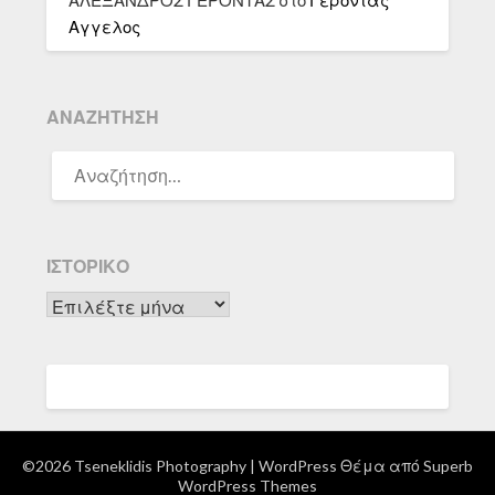
ΑΛΕΞΑΝΔΡΟΣ ΓΕΡΟΝΤΑΣ
στο
Γέροντας
Αγγελος
ΑΝΑΖΉΤΗΣΗ
ΑΝΑΖΉΤΗΣΗ
ΓΙΑ:
ΙΣΤΟΡΙΚΌ
Ιστορικό
©2026 Tseneklidis Photography
| WordPress Θέμα από
Superb
WordPress Themes