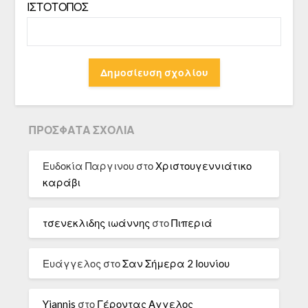
ΙΣΤΌΤΟΠΟΣ
ΠΡΌΣΦΑΤΑ ΣΧΌΛΙΑ
Ευδοκία Παργινου
στο
Χριστουγεννιάτικο
καράβι
τσενεκλιδης ιωάννης
στο
Πιπεριά
Ευάγγελος
στο
Σαν Σήμερα 2 Ιουνίου
Yiannis
στο
Γέροντας Αγγελος