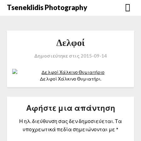
Μετάβαση
Tseneklidis Photography
στο
περιεχόμενο
Δελφοί
Δημοσιεύτηκε στις
2015-09-14
Δελφοί Χάλκινο Θυμιατήρι.
Αφήστε μια απάντηση
Η ηλ. διεύθυνση σας δεν δημοσιεύεται.
Τα
υποχρεωτικά πεδία σημειώνονται με
*