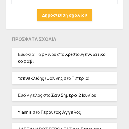
ΠΡΌΣΦΑΤΑ ΣΧΌΛΙΑ
Ευδοκία Παργινου
στο
Χριστουγεννιάτικο
καράβι
τσενεκλιδης ιωάννης
στο
Πιπεριά
Ευάγγελος
στο
Σαν Σήμερα 2 Ιουνίου
Yiannis
στο
Γέροντας Αγγελος