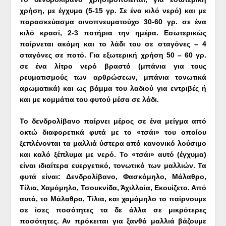
χρήση, με έγχυμα (5-15 γρ. Σε ένα κιλό νερό) και με
παρασκεύασμα οινοπνευματούχο 30-60 γρ. σε ένα
κιλό κρασί, 2-3 ποτήρια την ημέρα. Εσωτερικώς
παίρνεται ακόμη και το λάδι του σε σταγόνες – 4
σταγόνες σε ποτό. Για εξωτερική χρήση 50 – 60 γρ.
σε ένα λίτρο νερό βραστό (μπάνια για τους
ρευματισμούς των αρθρώσεων, μπάνια τονωτικά
αρωματικά) και ως βάμμα του λαδιού για εντριβές ή
και με κομμάτια του φυτού μέσα σε λάδι.
Το δενδρολίβανο παίρνει μέρος σε ένα μείγμα από
οκτώ διαφορετικά φυτά με το «τσάι» του οποίου
ξεπλένονται τα μαλλιά ύστερα από κανονικό λούσιμο
και καλό ξέπλυμα με νερό. Το «τσάι» αυτό (έγχυμα)
είναι ιδιαίτερα ευεργετικό, τονωτικό των μαλλιών. Τα
φυτά είναι: Δενδρολίβανο, Φασκόμηλο, Μάλαθρο,
Τίλια, Χαμόμηλο, Τσουκνίδα, Άχιλλαία, Εκουίζετο. Από
αυτά, το Μάλαθρο, Τίλια, και χαμόμηλο το παίρνουμε
σε ίσες ποσότητες τα δε άλλα σε μικρότερες
ποσότητες. Αν πρόκειται για ξανθά μαλλιά βάζουμε