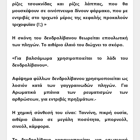
ρίζες τσουκνίδας και ρίζες λάππας, που θα
μουσκέψουν σε οινόπνευμα δίνουν φάρμακο, που με
εντριβές στο τριχωτό μέρος της κεφαλής προκαλούν
τριχοφυϊαν (!;) »
Η σκόνη του δενδρολίβανου θεωρείται επουλωτική
των πληγών. Το αιθέριο έλαιό του διώχνει το σκόρο.
«Για βαλσάμωμα χρησιμοποιείται το λάδι του
δενδρολίβανου».
Αφέψημα φύλλων δενδρολίβανου χρησιμοποιείται ως
λοσιόν κατά των γαγγραινωδών πληγών. Για
Αρωματικά μπάνια των ρευματισμών των
αρθρώσεων, για εντριβές πρηξιμάτων.-
Η χημική σύνθεσή του είναι: Ταννίνη, πικρή ουσία,
αιθέριο έλαιο σε μεγάλη ποσότητα, μπορνεόλ,
σινεόλ, κάμφορα.
Το δενδρολίβανο χρησιμοποιείται, για εσωτερική