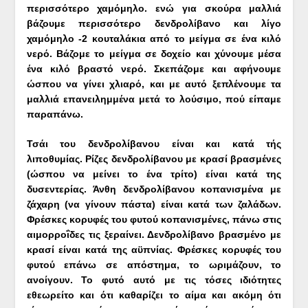
περισσότερο χαμόμηλο. ενώ για σκούρα μαλλιά
βάζουμε περισσότερο δενδρολίβανο και λίγο
χαμόμηλο -2 κουταλάκια από το μείγμα σε ένα κιλό
νερό. Βάζομε το μείγμα σε δοχείο και χύνουμε μέσα
ένα κιλό βραστό νερό. Σκεπάζομε και αφήνουμε
ώσπου να γίνει χλιαρό, και με αυτό ξεπλένουμε τα
μαλλιά επανειλημμένα μετά το λούσιμο, πού είπαμε
παραπάνω.
Τσάι του δενδρολίβανου είναι και κατά τής
λιποθυμίας. Ρίζες δενδρολίβανου με κρασί βρασμένες
(ώσπου να μείνει το ένα τρίτο) είναι κατά της
δυσεντερίας. Άνθη δενδρολίβανου κοπανισμένα με
ζάχαρη (να γίνουν πάστα) είναι κατά των ζαλάδων.
Φρέσκες κορυφές του φυτού κοπανισμένες, πάνω στις
αιμορροΐδες τις ξεραίνει. Δενδρολίβανο βρασμένο με
κρασί είναι κατά της αϋπνίας. Φρέσκες κορυφές του
φυτού επάνω σε απόστημα, το ωριμάζουν, το
ανοίγουν. Το φυτό αυτό με τις τόσες ιδιότητες
εθεωρείτο και ότι καθαρίζει το αίμα και ακόμη ότι