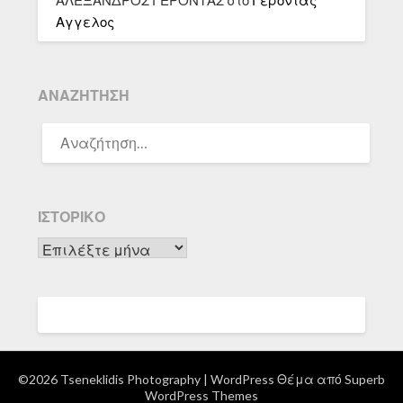
ΑΛΕΞΑΝΔΡΟΣ ΓΕΡΟΝΤΑΣ
στο
Γέροντας
Αγγελος
ΑΝΑΖΉΤΗΣΗ
ΑΝΑΖΉΤΗΣΗ
ΓΙΑ:
ΙΣΤΟΡΙΚΌ
Ιστορικό
©2026 Tseneklidis Photography
| WordPress Θέμα από
Superb
WordPress Themes