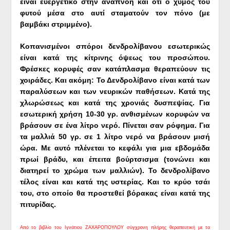
είναι ευεργετικό στην αναπνοή και ότι ο χυμός του
φυτού μέσα στο αυτί σταματούν τον πόνο (με
βαμβάκι στριμμένο).
Κοπανισμένοι σπόροι δενδρολίβανου εσωτερικώς
είναι κατά της κίτρινης όψεως του προσώπου.
Φρέσκες κορυφές σαν κατάπλασμα θεραπεύουν τις
χοιράδες. Και ακόμη: Το Δενδρολίβανο είναι κατά των
παραλύσεων και των νευρικών παθήσεων. Κατά της
χλωρώσεως και κατά της χρονιάς δυσπεψίας. Για
εσωτερική χρήση 10-30 γρ. ανθισμένων κορυφών να
βράσουν σε ένα λίτρο νερό. Πίνεται σαν ρόφημα. Για
τα μαλλιά 50 γρ. σε 1 λίτρο νερό να βράσουν μισή
ώρα. Με αυτό πλένεται το κεφάλι για μια εβδομάδα
πρωί βράδυ, και έπειτα βούρτσισμα (τονώνει και
διατηρεί το χρώμα των μαλλιών). Το δενδρολίβανο
τέλος είναι και κατά της υστερίας. Και το κρύο τσάι
του, στο οποίο θα προστεθεί βόρακας είναι κατά της
πιτυρίδας.
Από το βιβλίο του Ιγνάτιου ΖΑΧΑΡΟΠΟΥΛΟΥ σύγχρονη πλήρης θεραπευτική με τα