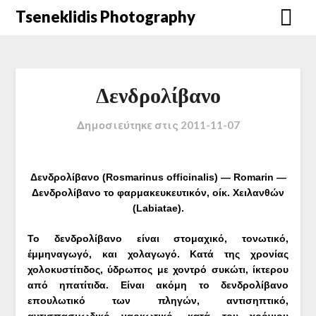
Μετάβαση
Tseneklidis Photography
στο
περιεχόμενο
Δενδρολίβανο
Δημοσιεύτηκε στις
2011-11-07
Δενδρολίβανο (Rosmarinus officinalis) — Romarin —
Δενδρολίβανο το φαρμακευκευτικόν, οίκ. Χειλανθών
(Labiatae).
Το δενδρολίβανο είναι στομαχικό, τονωτικό,
έμμηναγωγό, και χολαγωγό. Κατά της χρονίας
χολοκυστίτιδος, ύδρωπος με χοντρό συκώτι, ίκτερου
από ηπατίτιδα. Είναι ακόμη το δενδρολίβανο
επουλωτικό των πληγών, αντισηπτικό,