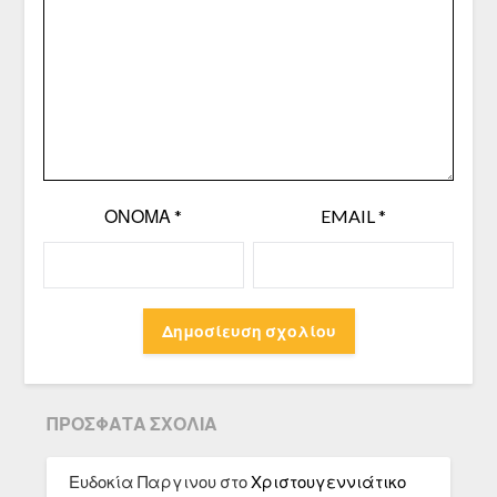
ΌΝΟΜΑ
*
EMAIL
*
ΠΡΌΣΦΑΤΑ ΣΧΌΛΙΑ
Ευδοκία Παργινου
στο
Χριστουγεννιάτικο