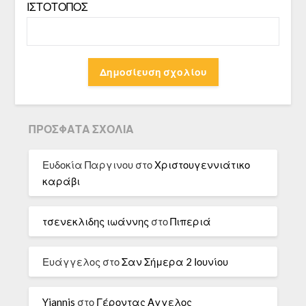
ΙΣΤΌΤΟΠΟΣ
ΠΡΌΣΦΑΤΑ ΣΧΌΛΙΑ
Ευδοκία Παργινου
στο
Χριστουγεννιάτικο
καράβι
τσενεκλιδης ιωάννης
στο
Πιπεριά
Ευάγγελος
στο
Σαν Σήμερα 2 Ιουνίου
Yiannis
στο
Γέροντας Αγγελος