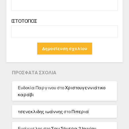
ΙΣΤΌΤΟΠΟΣ
ΠΡΌΣΦΑΤΑ ΣΧΌΛΙΑ
Ευδοκία Παργινου
στο
Χριστουγεννιάτικο
καράβι
τσενεκλιδης ιωάννης
στο
Πιπεριά
Ευάγγελος
στο
Σαν Σήμερα 2 Ιουνίου