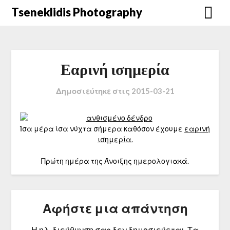
Μετάβαση
Tseneklidis Photography
στο
περιεχόμενο
Εαρινή ισημερία
Δημοσιεύτηκε στις
2015-03-21
Ίσα μέρα ίσα νύχτα σήμερα καθόσον έχουμε
εαρινή
ισημερία.
Πρώτη ημέρα της Άνοιξης ημερολογιακά.
Αφήστε μια απάντηση
Η ηλ. διεύθυνση σας δεν δημοσιεύεται.
Τα