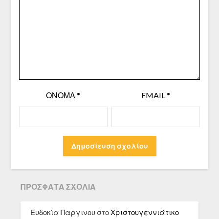
ΌΝΟΜΑ
*
EMAIL
*
ΠΡΌΣΦΑΤΑ ΣΧΌΛΙΑ
Ευδοκία Παργινου
στο
Χριστουγεννιάτικο