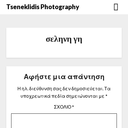
Μετάβαση
Tseneklidis Photography
στο
περιεχόμενο
σεληνη γη
Αφήστε μια απάντηση
Η ηλ. διεύθυνση σας δεν δημοσιεύεται.
Τα
υποχρεωτικά πεδία σημειώνονται με
*
ΣΧΌΛΙΟ
*