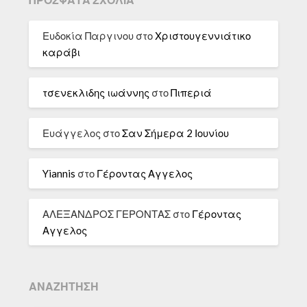
Ευδοκία Παργινου
στο
Χριστουγεννιάτικο
καράβι
τσενεκλιδης ιωάννης
στο
Πιπεριά
Ευάγγελος
στο
Σαν Σήμερα 2 Ιουνίου
Yiannis
στο
Γέροντας Αγγελος
ΑΛΕΞΑΝΔΡΟΣ ΓΕΡΟΝΤΑΣ
στο
Γέροντας
Αγγελος
ΑΝΑΖΉΤΗΣΗ