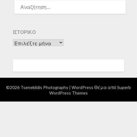
ΑΝΑΖΉΤΗΣΗ
ΓΙΑ:
ΙΣΤΟΡΙΚΌ
Ιστορικό
©2026 Tseneklidis Photography
| WordPress Θέμα από
Superb
WordPress Themes