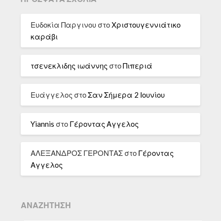
Ευδοκία Παργινου
στο
Χριστουγεννιάτικο
καράβι
τσενεκλιδης ιωάννης
στο
Πιπεριά
Ευάγγελος
στο
Σαν Σήμερα 2 Ιουνίου
Yiannis
στο
Γέροντας Αγγελος
ΑΛΕΞΑΝΔΡΟΣ ΓΕΡΟΝΤΑΣ
στο
Γέροντας
Αγγελος
ΑΝΑΖΉΤΗΣΗ