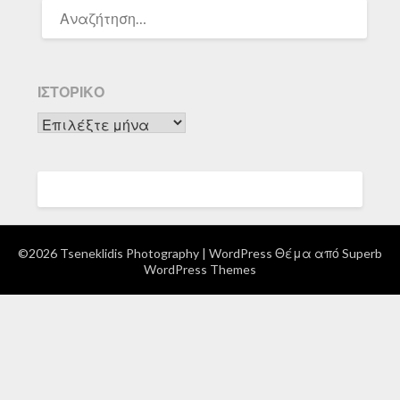
ΑΝΑΖΉΤΗΣΗ
ΓΙΑ:
ΙΣΤΟΡΙΚΌ
Ιστορικό
©2026 Tseneklidis Photography
| WordPress Θέμα από
Superb
WordPress Themes