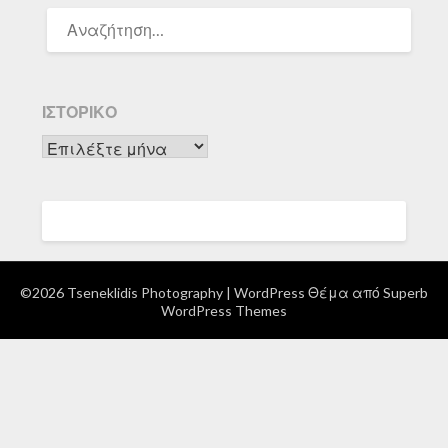
ΑΝΑΖΉΤΗΣΗ
ΓΙΑ:
ΙΣΤΟΡΙΚΌ
Ιστορικό
©2026 Tseneklidis Photography
| WordPress Θέμα από
Superb
WordPress Themes