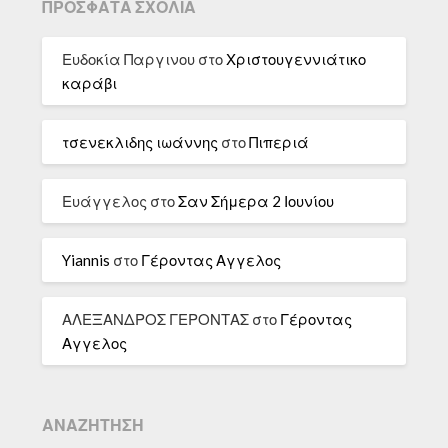
ΠΡΌΣΦΑΤΑ ΣΧΌΛΙΑ
Ευδοκία Παργινου
στο
Χριστουγεννιάτικο
καράβι
τσενεκλιδης ιωάννης
στο
Πιπεριά
Ευάγγελος
στο
Σαν Σήμερα 2 Ιουνίου
Yiannis
στο
Γέροντας Αγγελος
ΑΛΕΞΑΝΔΡΟΣ ΓΕΡΟΝΤΑΣ
στο
Γέροντας
Αγγελος
ΑΝΑΖΉΤΗΣΗ