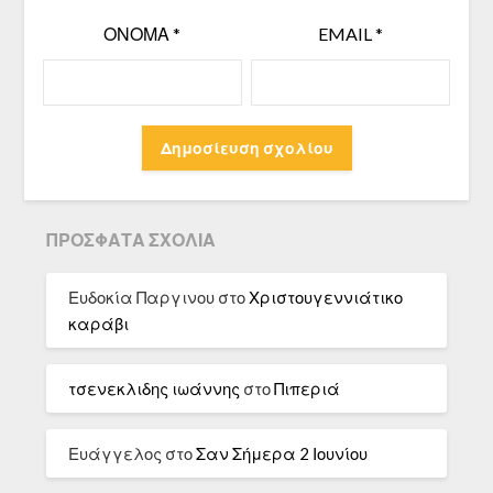
ΌΝΟΜΑ
*
EMAIL
*
ΠΡΌΣΦΑΤΑ ΣΧΌΛΙΑ
Ευδοκία Παργινου
στο
Χριστουγεννιάτικο
καράβι
τσενεκλιδης ιωάννης
στο
Πιπεριά
Ευάγγελος
στο
Σαν Σήμερα 2 Ιουνίου