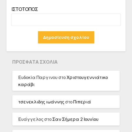
ΙΣΤΌΤΟΠΟΣ
ΠΡΌΣΦΑΤΑ ΣΧΌΛΙΑ
Ευδοκία Παργινου
στο
Χριστουγεννιάτικο
καράβι
τσενεκλιδης ιωάννης
στο
Πιπεριά
Ευάγγελος
στο
Σαν Σήμερα 2 Ιουνίου