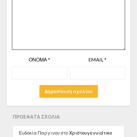
ΌΝΟΜΑ
*
EMAIL
*
ΠΡΌΣΦΑΤΑ ΣΧΌΛΙΑ
Ευδοκία Παργινου
στο
Χριστουγεννιάτικο