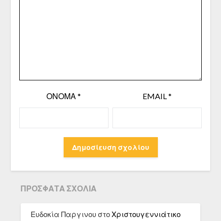
ΌΝΟΜΑ
*
EMAIL
*
ΠΡΌΣΦΑΤΑ ΣΧΌΛΙΑ
Ευδοκία Παργινου
στο
Χριστουγεννιάτικο