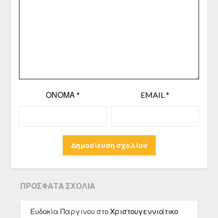
ΌΝΟΜΑ
*
EMAIL
*
ΠΡΌΣΦΑΤΑ ΣΧΌΛΙΑ
Ευδοκία Παργινου
στο
Χριστουγεννιάτικο