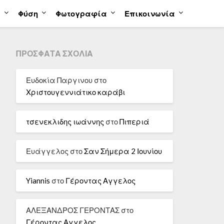
α
Φύση
Φωτογραφία
Επικοινωνία
ΠΡΌΣΦΑΤΑ ΣΧΌΛΙΑ
Ευδοκία Παργινου
στο
Χριστουγεννιάτικο καράβι
τσενεκλιδης ιωάννης
στο
Πιπεριά
Ευάγγελος
στο
Σαν Σήμερα 2 Ιουνίου
Yiannis
στο
Γέροντας Αγγελος
ΑΛΕΞΑΝΔΡΟΣ ΓΕΡΟΝΤΑΣ
στο
Γέροντας Αγγελος