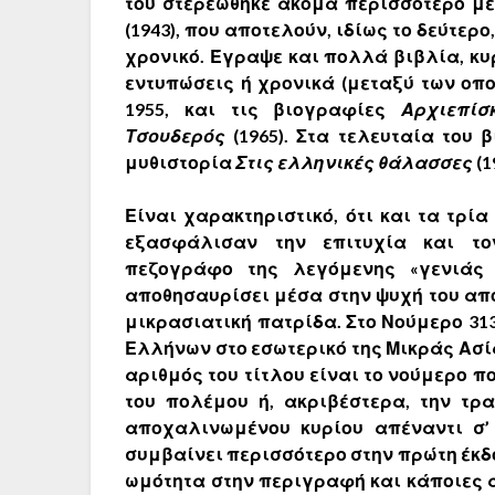
του στερεώθηκε ακόμα περισσότερο με
(1943), που αποτελούν, ιδίως το δεύτερ
χρονικό. Έγραψε και πολλά βιβλία, κ
εντυπώσεις ή χρονικά (μεταξύ των οπ
1955, και τις βιογραφίες
Αρχιεπίσ
Τσουδερός
(1965). Στα τελευταία του
μυθιστορία
Στις ελληνικές θάλασσες
(1
Είναι χαρακτηριστικό, ότι και τα τρί
εξασφάλισαν την επιτυχία και το
πεζογράφο της λεγόμενης «γενιάς 
αποθησαυρίσει μέσα στην ψυχή του από
μικρασιατική πατρίδα. Στο Νούμερο 31
Ελλήνων στο εσωτερικό της Μικράς Ασία
αριθμός του τίτλου είναι το νούμερο π
του πολέμου ή, ακριβέστερα, την τρ
αποχαλινωμένου κυρίου απέναντι σ’
συμβαίνει περισσότερο στην πρώτη έκδο
ωμότητα στην περιγραφή και κάποιες 