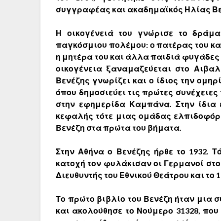
συγγραφέας και ακαδημαϊκός Ηλίας Βε
Η οικογένειά του γνώρισε το δράμ
παγκόσμιου πολέμου: ο πατέρας του κα
η μητέρα του και άλλα παιδιά φυγάδες 
οικογένεια ξαναμαζεύεται στο Αιβαλί
Βενέζης
γνωρίζει και ο ίδιος την ομηρ
όπου δημοσιεύει τις πρώτες συνέχειες
στην εφημερίδα Καμπάνα. Στην ίδια 
κεφαλής τότε μιας ομάδας ελπιδοφόρω
Βενέζη
στα πρώτα του βήματα.
Στην Αθήνα ο
Βενέζης
ήρθε το 1932. 
κατοχή τον φυλάκισαν οι Γερμανοί στ
Διευθυντής του Εθνικού Θεάτρου και το 
Το πρώτο βιβλίο του
Βενέζη
ήταν μια σ
και ακολούθησε το Νούμερο 31328, πο