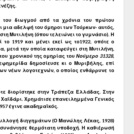
νέζης.
α του διωγμού από τα χρόνια του πρώτου
ι μια αδελφή του όμηροι των Τούρκων· αυτός,
στη Μυτιλήνη (όπου τελειώνει το γυμνάσιο). Η
 το 1919 και μένει εκεί ως το1922, οπότε ο
ία, μετά την οποία καταφεύγει στη Μυτιλήνη,
 του χρονικού της ομηρίας του
Νούμερο 31328
,
εφημερίδα δημοσίευσε κι ο Μυριβήλης, επί
ν νέων λογοτεχνών, ο οποίος ενθάρρυνε το
Τότε διορίστηκε στην Τράπεζα Ελλάδας. Στην
ο Χαϊδάρι. Χρημάτισε επανειλημμένα Γενικός
1957 έγινε ακαδημαϊκός.
υλλογή διηγημάτων (Ο Μανώλης Λέκας, 1928)
υ συνάντησε θερμότατη υποδοχή. Η καθιέρωσή