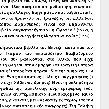
 τα βιβλία του
Γαλήνη
(1939) και
Αιολική γη
ο, ένα είδος ανάμεσα στο μυθιστόρημα και στο
υρίως συλλογές διηγημάτων και ταξιδιωτικές
οίων το
Χρονικόν της Τραπέζης της Ελλάδος
,
κοπος Δαμασκηνός
(1952) και
Εμμανουήλ
 βιβλία συγκαταλέγονται η
Εφταλού
(1972), η
973) και οι αφηγήσεις
Μικρασια, χαίρε
(1974).
α σημαντικά βιβλία του
Βενέζη
, αυτά που του
ν έκαμαν τον περισσότερο διαβαζόμενο
του 30» βασίζονται στο υλικό, που είχε
 τη ζωή του στην όμορφη και τραγική ύστερα
328 εξιστορείται η τραγωδία της ομηρίας των
ς. Ένας από αυτούς, ο ίδιος ο συγγραφέας (ο
ου είχε λάβει ως όμηρος) δίνει τη σκληρότητα
αγωδία της αμείλικτης συμπεριφοράς ενός
 έναν ανυπεράσπιστο εξουσιαζόμενο (αυτό
ση, γιατί στις μεταγενέστερες περιόρισε την
άλλες αντιπολεμικές αναφορές). Στη Γαλήνη