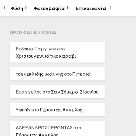
α
Φύση
Φωτογραφία
Επικοινωνία
ΠΡΌΣΦΑΤΑ ΣΧΌΛΙΑ
Ευδοκία Παργινου
στο
Χριστουγεννιάτικο καράβι
τσενεκλιδης ιωάννης
στο
Πιπεριά
Ευάγγελος
στο
Σαν Σήμερα 2 Ιουνίου
Yiannis
στο
Γέροντας Αγγελος
ΑΛΕΞΑΝΔΡΟΣ ΓΕΡΟΝΤΑΣ
στο
Γέροντας Αγγελος