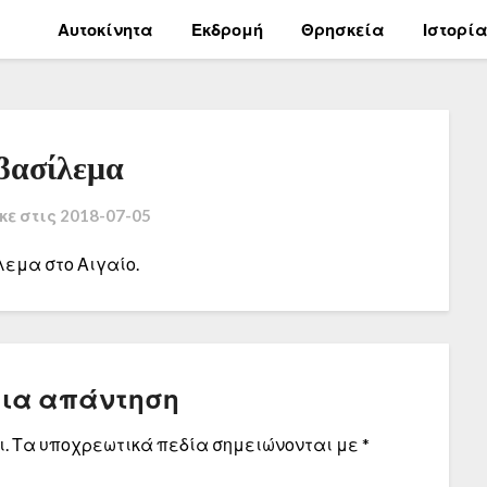
Αυτοκίνητα
Εκδρομή
Θρησκεία
Ιστορί
βασίλεμα
κε στις
2018-07-05
εμα στο Αιγαίο.
μια απάντηση
.
Τα υποχρεωτικά πεδία σημειώνονται με
*