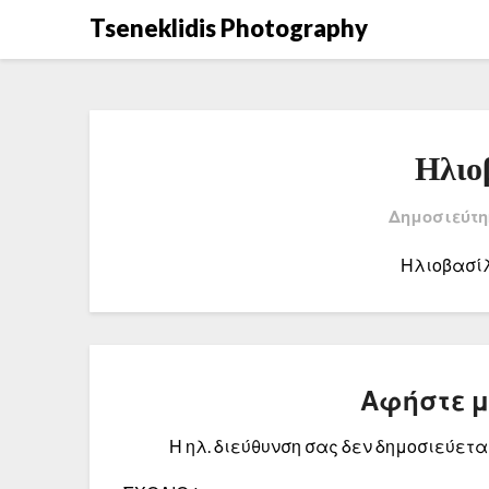
Μετάβαση
Tseneklidis Photography
στο
περιεχόμενο
Ηλιο
Δημοσιεύτη
Ηλιοβασίλ
Αφήστε 
Η ηλ. διεύθυνση σας δεν δημοσιεύεται