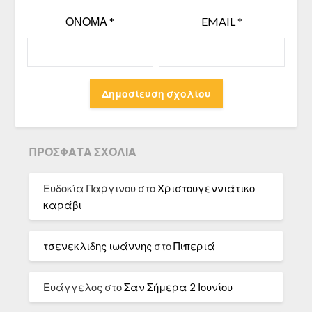
ΌΝΟΜΑ
*
EMAIL
*
ΠΡΌΣΦΑΤΑ ΣΧΌΛΙΑ
Ευδοκία Παργινου
στο
Χριστουγεννιάτικο
καράβι
τσενεκλιδης ιωάννης
στο
Πιπεριά
Ευάγγελος
στο
Σαν Σήμερα 2 Ιουνίου