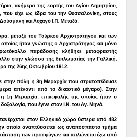
ήριο, ανήμερα της εορτής του Αγίου Δημητρίου,
 που είχε ως έδρα του την Θεσσαλονίκη, στους
ούσμανη και Λοχαγό Ι.Π. Μεταξά.
ώρα, μεταξύ του Τούρκου Αρχιστράτηγου και των
 οποίας ήταν γνώστης ο Αρχιστράτηγος και μόνο
ρωτόκολλο παράδοσης κλήθηκε μεταφραστής
ολλο στην γλώσσα της διπλωματίας την Γαλλική,
ρα της 26ης Οκτωβρίου 1912.
θε στην πόλη η 8η Μεραρχία που στρατοπέδευσε
μερα απέναντι από το δικαστικό μέγαρο). Στην
 η 1η Μεραρχία, επικεφαλής της οποίας ήταν ο
οξολογία, που έγινε στον Ι.Ν. του Αγ. Μηνά.
πανέρχεται στον Ελληνικό χώρο ύστερα από 482
 την οποία αναπτύσσεται ως αναπόσπαστο τμήμα
κατάσταση των προσφύγων και απλώνεται έξω από