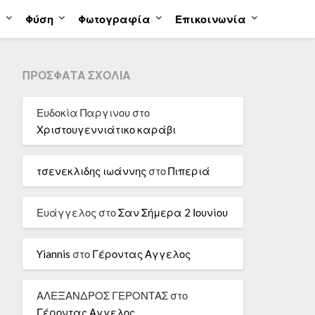
α
Φύση
Φωτογραφία
Επικοινωνία
ΠΡΌΣΦΑΤΑ ΣΧΌΛΙΑ
Ευδοκία Παργινου
στο
Χριστουγεννιάτικο καράβι
τσενεκλιδης ιωάννης
στο
Πιπεριά
Ευάγγελος
στο
Σαν Σήμερα 2 Ιουνίου
Yiannis
στο
Γέροντας Αγγελος
ΑΛΕΞΑΝΔΡΟΣ ΓΕΡΟΝΤΑΣ
στο
Γέροντας Αγγελος