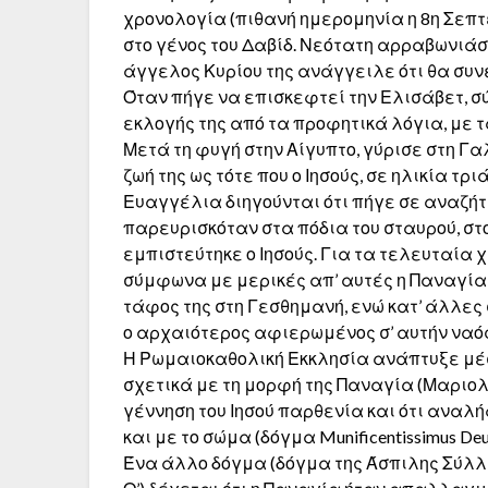
χρονολογία (πιθανή ημερομηνία η 8η Σεπτε
στο γένος του Δαβίδ. Νεότατη αρραβωνιάστη
άγγελος Κυρίου της ανάγγειλε ότι θα συ
Όταν πήγε να επισκεφτεί την Ελισάβετ, σύ
εκλογής της από τα προφητικά λόγια, με τ
Μετά τη φυγή στην Αίγυπτο, γύρισε στη Γ
ζωή της ως τότε που ο Ιησούς, σε ηλικία τρ
Ευαγγέλια διηγούνται ότι πήγε σε αναζήτησ
παρευρισκόταν στα πόδια του σταυρού, στο
εμπιστεύτηκε ο Ιησούς. Για τα τελευταία
σύμφωνα με μερικές απ’ αυτές η Παναγία 
τάφος της στη Γεσθημανή, ενώ κατ’ άλλες
ο αρχαιότερος αφιερωμένος σ’ αυτήν ναός
Η Ρωμαιοκαθολική Εκκλησία ανάπτυξε μέσω
σχετικά με τη μορφή της Παναγία (Μαριολογ
γέννηση του Ιησού παρθενία και ότι αναλ
και με το σώμα (δόγμα Munificentissimus Deus
Ένα άλλο δόγμα (δόγμα της Άσπιλης Σύλληψη