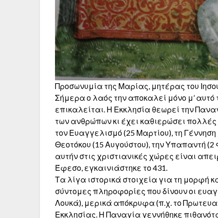
Προσωνυμία της Μαρίας, μητέρας του Ιησού
Σήμερα ο λαός την αποκαλεί μόνο μ’ αυτό 
επικαλείται. Η Εκκλησία θεωρεί την Πανα
των ανθρώπων κι έχει καθιερώσει πολλές γ
τον Ευαγγελισμό (25 Μαρτίου), τη Γέννηση 
Θεοτόκου (15 Αυγούστου), την Υπαπαντή (2 
αυτήν στις χριστιανικές χώρες είναι απει
Έφεσο, εγκαινιάστηκε το 431.
Τα λίγα ιστορικά στοιχεία για τη μορφή κ
σύντομες πληροφορίες που δίνουν οι ευαγ
Λουκά), μερικά απόκρυφα (π.χ. το Πρωτευα
Εκκλησίας. Η Παναγία γεννήθηκε πιθανότα