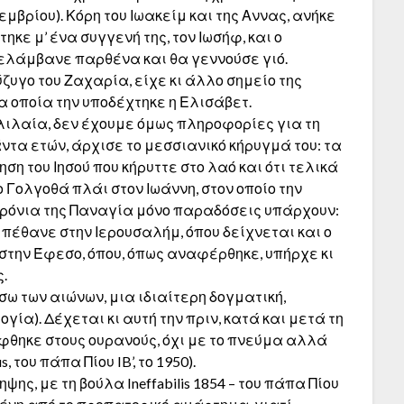
μβρίου). Κόρη του Ιωακείμ και της Αννας, ανήκε
κε μ’ ένα συγγενή της, τον Ιωσήφ, και ο
νελάμβανε παρθένα και θα γεννούσε γιό.
ζυγο του Ζαχαρία, είχε κι άλλο σημείο της
α οποία την υποδέχτηκε η Ελισάβετ.
αλιλαία, δεν έχουμε όμως πληροφορίες για τη
ιάντα ετών, άρχισε το μεσσιανικό κήρυγμά του: τα
η του Ιησού που κήρυττε στο λαό και ότι τελικά
 Γολγοθά πλάι στον Ιωάννη, στον οποίο την
 χρόνια της Παναγία μόνο παραδόσεις υπάρχουν:
πέθανε στην Ιερουσαλήμ, όπου δείχνεται και ο
 στην Έφεσο, όπου, όπως αναφέρθηκε, υπήρχε κι
.
 των αιώνων, μια ιδιαίτερη δογματική,
ία). Δέχεται κι αυτή την πριν, κατά και μετά τη
ήφθηκε στους ουρανούς, όχι με το πνεύμα αλλά
, του πάπα Πίου IB’, το 1950).
ς, με τη βούλα Ineffabilis 1854 – του πάπα Πίου