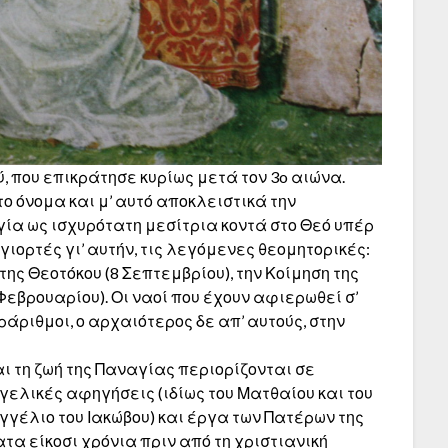
, που επικράτησε κυρίως μετά τον 3o αιώνα.
το όνομα και μ’ αυτό αποκλειστικά την
γία ως ισχυρότατη μεσίτρια κοντά στο Θεό υπέρ
ιορτές γι’ αυτήν, τις λεγόμενες θεομητορικές:
της Θεοτόκου (8 Σεπτεμβρίου), την Κοίμηση της
Φεβρουαρίου). Οι ναοί που έχουν αφιερωθεί σ’
ράριθμοι, ο αρχαιότερος δε απ’ αυτούς, στην
αι τη ζωή της Παναγίας περιορίζονται σε
γελικές αφηγήσεις (ιδίως του Ματθαίου και του
γγέλιο του Ιακώβου) και έργα των Πατέρων της
τα είκοσι χρόνια πριν από τη χριστιανική