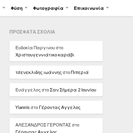
α
Φύση
Φωτογραφία
Επικοινωνία
ΠΡΌΣΦΑΤΑ ΣΧΌΛΙΑ
Ευδοκία Παργινου
στο
Χριστουγεννιάτικο καράβι
τσενεκλιδης ιωάννης
στο
Πιπεριά
Ευάγγελος
στο
Σαν Σήμερα 2 Ιουνίου
Yiannis
στο
Γέροντας Αγγελος
ΑΛΕΞΑΝΔΡΟΣ ΓΕΡΟΝΤΑΣ
στο
Γέροντας Αγγελος