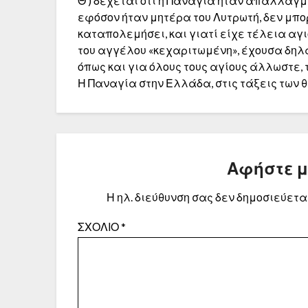
Θ’) δέχεται ότι η Παναγία ήταν απαλλαγμ
εφόσον ήταν μητέρα του Λυτρωτή, δεν μπορ
καταπολεμήσει, και γιατί είχε τέλεια αγ
του αγγέλου «κεχαριτωμένη», έχουσα δηλα
όπως και για όλους τους αγίους άλλωστε, 
Η Παναγία στην Ελλάδα, στις τάξεις των 
Αφήστε 
Η ηλ. διεύθυνση σας δεν δημοσιεύεται
ΣΧΌΛΙΟ
*