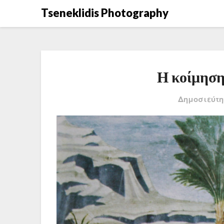
Μετάβαση
Tseneklidis Photography
στο
περιεχόμενο
Η κοίμηση
Δημοσιεύτη